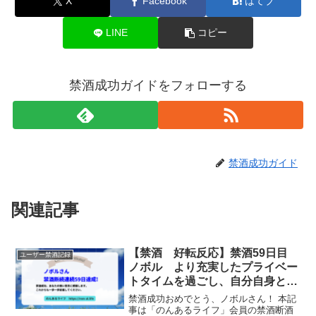
X
Facebook
はてブ
LINE
コピー
禁酒成功ガイドをフォローする
禁酒成功ガイド
関連記事
【禁酒 好転反応】禁酒59日目
ユーザー禁酒記録
ノボル より充実したプライベー
トタイムを過ごし、自分自身と向
き合うことができます。
禁酒成功おめでとう、ノボルさん！ 本記
事は「のんあるライフ」会員の禁酒断酒