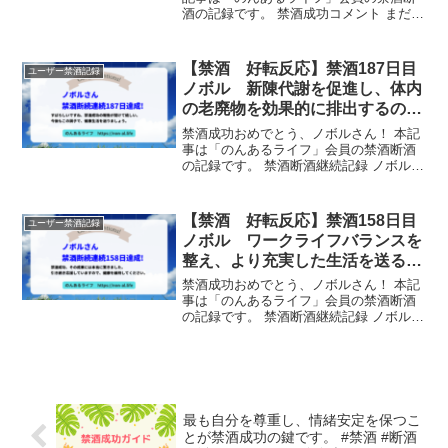
酒の記録です。 禁酒成功コメント まだ不
安です 禁酒断酒継続記録 チュエンさん
は、禁酒を2日間継続しました！ サポー
ターからのメッセージ 禁酒、素晴らしい
【禁酒 好転反応】禁酒187日目
ユーザー禁酒記録
努力と結果を...
ノボル 新陳代謝を促進し、体内
の老廃物を効果的に排出するのに
役立ちます。
禁酒成功おめでとう、ノボルさん！ 本記
事は「のんあるライフ」会員の禁酒断酒
の記録です。 禁酒断酒継続記録 ノボルさ
んは、禁酒を187日間継続しました！ サ
ポーターからのメッセージ すばらしいで
すね、禁酒成功の報告が聞けて嬉しい。
【禁酒 好転反応】禁酒158日目
ユーザー禁酒記録
今後もこの調...
ノボル ワークライフバランスを
整え、より充実した生活を送るこ
とができます。
禁酒成功おめでとう、ノボルさん！ 本記
事は「のんあるライフ」会員の禁酒断酒
の記録です。 禁酒断酒継続記録 ノボルさ
んは、禁酒を158日間継続しました！ サ
ポーターからのメッセージ 禁酒成功、そ
の成果には本当に驚きました。引き続き
応援していま...
最も自分を尊重し、情緒安定を保つこ
とが禁酒成功の鍵です。 #禁酒 #断酒