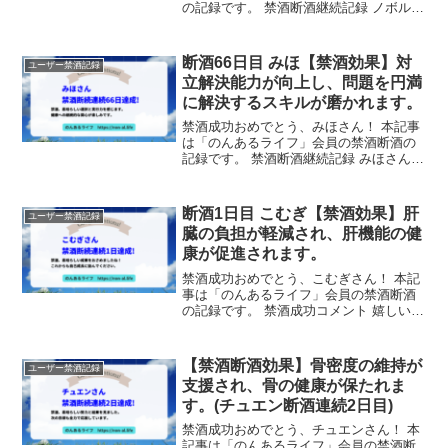
の記録です。 禁酒断酒継続記録 ノボルさ
んは、禁酒を59日間継続しました！ サポ
ーターからのメッセージ 禁酒成功、あな
たの強い意志に感服します。これからも
断酒66日目 みほ【禁酒効果】対
ユーザー禁酒記録
一歩一歩前進...
立解決能力が向上し、問題を円満
に解決するスキルが磨かれます。
禁酒成功おめでとう、みほさん！ 本記事
は「のんあるライフ」会員の禁酒断酒の
記録です。 禁酒断酒継続記録 みほさん
は、禁酒を66日間継続しました！ サポー
ターからのメッセージ 禁酒、素晴らしい
選択と実行力を感じます。健康への継続
断酒1日目 こむぎ【禁酒効果】肝
ユーザー禁酒記録
的な関心が楽し...
臓の負担が軽減され、肝機能の健
康が促進されます。
禁酒成功おめでとう、こむぎさん！ 本記
事は「のんあるライフ」会員の禁酒断酒
の記録です。 禁酒成功コメント 嬉しい☺️
禁酒断酒継続記録 こむぎさんは、禁酒を
1日間継続しました！ サポーターからの
メッセージ 禁酒、素晴らしい成果をおさ
【禁酒断酒効果】骨密度の維持が
ユーザー禁酒記録
めました...
支援され、骨の健康が保たれま
す。(チュエン断酒連続2日目)
禁酒成功おめでとう、チュエンさん！ 本
記事は「のんあるライフ」会員の禁酒断