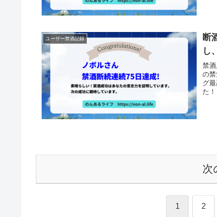
断
ユーザー禁酒記録
し
禁酒
の禁
グ最
た！
次
1
2