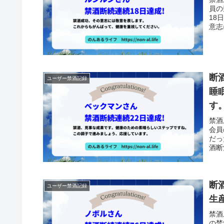
員の
18
意志
断
ユーザー禁酒記録
睡
す
禁酒
会員
だっ
酒断
断
ユーザー禁酒記録
生
禁酒
の禁