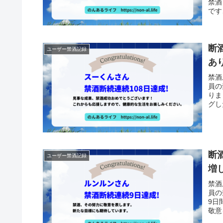
禁酒
です
断
ユーザー禁酒記録
あ
禁酒
員の
りま
グし
断
ユーザー禁酒記録
増
禁酒
員の
9日
敬意