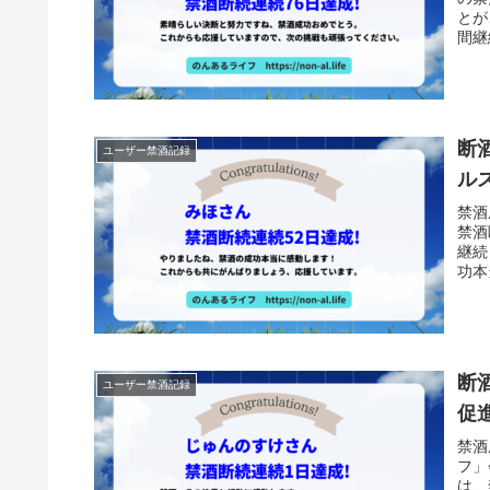
とが
間継
断
ユーザー禁酒記録
ル
禁酒
禁酒
継続
功本
断
ユーザー禁酒記録
促
禁酒
フ」
は、