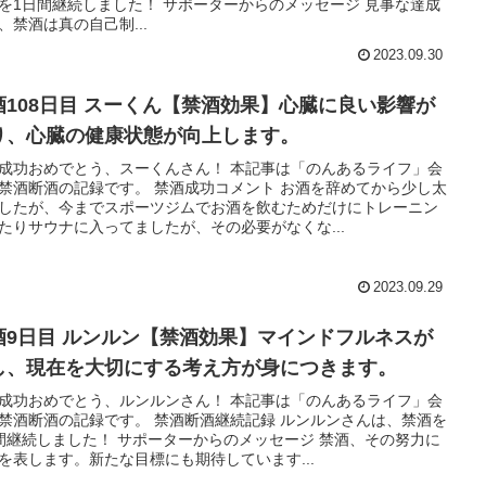
を1日間継続しました！ サポーターからのメッセージ 見事な達成
、禁酒は真の自己制...
2023.09.30
酒108日目 スーくん【禁酒効果】心臓に良い影響が
り、心臓の健康状態が向上します。
成功おめでとう、スーくんさん！ 本記事は「のんあるライフ」会
禁酒断酒の記録です。 禁酒成功コメント お酒を辞めてから少し太
したが、今までスポーツジムでお酒を飲むためだけにトレーニン
たりサウナに入ってましたが、その必要がなくな...
2023.09.29
酒9日目 ルンルン【禁酒効果】マインドフルネスが
し、現在を大切にする考え方が身につきます。
成功おめでとう、ルンルンさん！ 本記事は「のんあるライフ」会
禁酒断酒の記録です。 禁酒断酒継続記録 ルンルンさんは、禁酒を
間継続しました！ サポーターからのメッセージ 禁酒、その努力に
を表します。新たな目標にも期待しています...