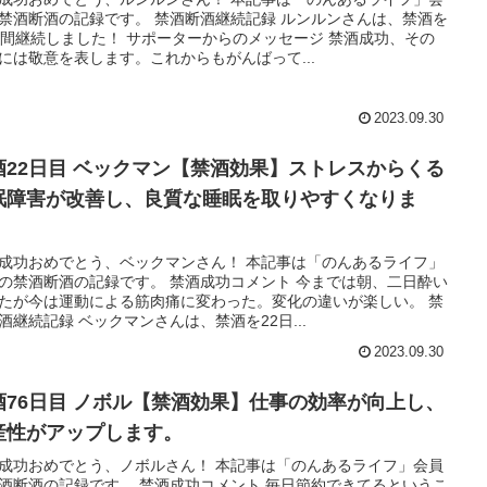
禁酒断酒の記録です。 禁酒断酒継続記録 ルンルンさんは、禁酒を
日間継続しました！ サポーターからのメッセージ 禁酒成功、その
には敬意を表します。これからもがんばって...
2023.09.30
酒22日目 ベックマン【禁酒効果】ストレスからくる
眠障害が改善し、良質な睡眠を取りやすくなりま
。
成功おめでとう、ベックマンさん！ 本記事は「のんあるライフ」
の禁酒断酒の記録です。 禁酒成功コメント 今までは朝、二日酔い
たが今は運動による筋肉痛に変わった。変化の違いが楽しい。 禁
酒継続記録 ベックマンさんは、禁酒を22日...
2023.09.30
酒76日目 ノボル【禁酒効果】仕事の効率が向上し、
産性がアップします。
成功おめでとう、ノボルさん！ 本記事は「のんあるライフ」会員
酒断酒の記録です。 禁酒成功コメント 毎日節約できてるというこ