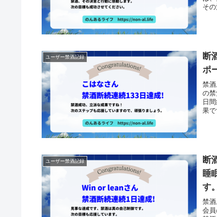
その
断
ユーザー禁酒記録
ポ
禁酒
の禁
日間
果で
断酒
ユーザー禁酒記録
睡
す
禁酒
会員