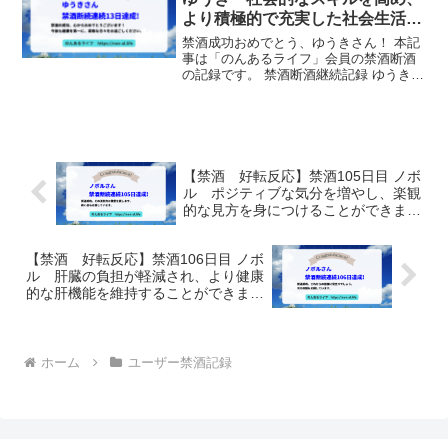
より積極的で充実した社会生活を
送ることができます。
禁酒成功おめでとう、ゆうきさん！ 本記
事は「のんあるライフ」会員の禁酒断酒
の記録です。 禁酒断酒継続記録 ゆうきさ
んは、禁酒を13日間継続しました！ サポ
ーターからのメッセージ 禁酒の成功、心
からおめでとうございます！今後も健康
を第一に、素...
【禁酒 好転反応】禁酒105日目 ノボ
ル ポジティブな気分を増やし、楽観
的な見方を身につけることができま
す。
【禁酒 好転反応】禁酒106日目 ノボ
ル 肝臓の負担が軽減され、より健康
的な肝機能を維持することができま
す。
ホーム
ユーザー禁酒記録