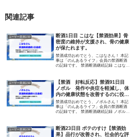
関連記事
断酒1日目 こはな【禁酒効果】骨
ユーザー禁酒記録
密度の維持が支援され、骨の健康
が保たれます。
禁酒成功おめでとう、こはなさん！ 本記
事は「のんあるライフ」会員の禁酒断酒
の記録です。 禁酒断酒継続記録 こはなさ
んは、禁酒を1日間継続しました！ サポ
ーターからのメッセージ 禁酒の成功、心
からおめでとうございます！今後も健康
【禁酒 好転反応】禁酒91日目
ユーザー禁酒記録
を第一に、素敵...
ノボル 発作や炎症を軽減し、体
内の健康状態を改善するのに役立
ちます。
禁酒成功おめでとう、ノボルさん！ 本記
事は「のんあるライフ」会員の禁酒断酒
の記録です。 禁酒断酒継続記録 ノボルさ
んは、禁酒を91日間継続しました！ サポ
ーターからのメッセージ 素晴らしい！禁
酒成功は健康への貢献です。次の挑戦も
断酒23日目 ポテのすけ【禁酒効
ユーザー禁酒記録
期待していま...
果】品行が改善され、社会的な評