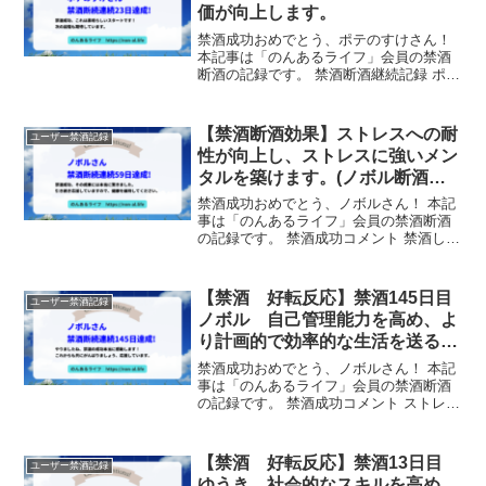
価が向上します。
禁酒成功おめでとう、ポテのすけさん！
本記事は「のんあるライフ」会員の禁酒
断酒の記録です。 禁酒断酒継続記録 ポテ
のすけさんは、禁酒を23日間継続しまし
た！ サポーターからのメッセージ 禁酒成
功、これは素晴らしいスタートです！次
【禁酒断酒効果】ストレスへの耐
ユーザー禁酒記録
の段階も期待...
性が向上し、ストレスに強いメン
タルを築けます。(ノボル断酒連
続59日目)
禁酒成功おめでとう、ノボルさん！ 本記
事は「のんあるライフ」会員の禁酒断酒
の記録です。 禁酒成功コメント 禁酒して
ると、体が気持ちいいです。 禁酒断酒継
続記録 ノボルさんは、禁酒を59日間継続
しました！ サポーターからのメッセージ
【禁酒 好転反応】禁酒145日目
ユーザー禁酒記録
禁酒成功...
ノボル 自己管理能力を高め、よ
り計画的で効率的な生活を送るこ
とができます。
禁酒成功おめでとう、ノボルさん！ 本記
事は「のんあるライフ」会員の禁酒断酒
の記録です。 禁酒成功コメント ストレス
は、お酒でなく、スイーツに向かってし
まいました❗️ 禁酒断酒継続記録 ノボルさ
んは、禁酒を145日間継続しました！ サ
【禁酒 好転反応】禁酒13日目
ユーザー禁酒記録
ポーター...
ゆうき 社会的なスキルを高め、