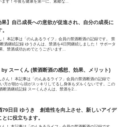
ます！今後も健康を第一に、素敵な...
酒効果】自己成長への意欲が促進され、自分の成長に
す。
ん！ 本記事は「のんあるライフ」会員の禁酒断酒の記録です。 禁
酒断酒継続記録 ゆうさんは、禁酒を4日間継続しました！ サポータ
果、禁酒成功おめでとうございます...
by スーくん (禁酒断酒の感想、効果、メリット)
んさん！ 本記事は「のんあるライフ」会員の禁酒断酒の記録で
まない方が朝から頭がスッキリしてるし身体もダルくないです。この
断酒継続記録 スーくんさんは、禁酒を2...
79日目 ゆうき 創造性を向上させ、新しいアイデ
ことに役立ちます。
さん！ 本記事は「のんあるライフ」会員の禁酒断酒の記録です。