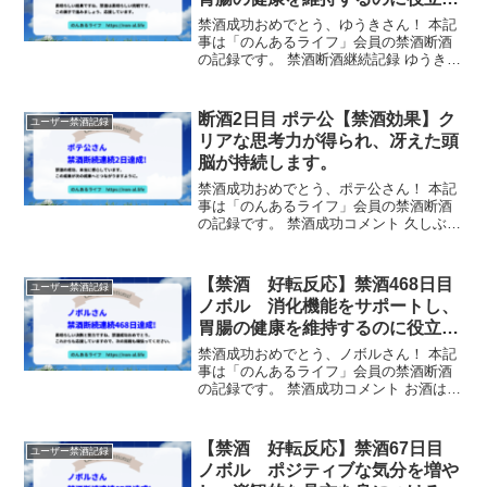
ます。
禁酒成功おめでとう、ゆうきさん！ 本記
事は「のんあるライフ」会員の禁酒断酒
の記録です。 禁酒断酒継続記録 ゆうきさ
んは、禁酒を73日間継続しました！ サポ
ーターからのメッセージ 素晴らしい結果
ですね、禁酒は素晴らしい挑戦です。こ
断酒2日目 ポテ公【禁酒効果】ク
ユーザー禁酒記録
の調子で進み...
リアな思考力が得られ、冴えた頭
脳が持続します。
禁酒成功おめでとう、ポテ公さん！ 本記
事は「のんあるライフ」会員の禁酒断酒
の記録です。 禁酒成功コメント 久しぶり
に2日空けられた。まだまだ体は重いけど
続けていきたい。 禁酒断酒継続記録 ポテ
公さんは、禁酒を2日間継続しました！
【禁酒 好転反応】禁酒468日目
ユーザー禁酒記録
サポーター...
ノボル 消化機能をサポートし、
胃腸の健康を維持するのに役立ち
ます。
禁酒成功おめでとう、ノボルさん！ 本記
事は「のんあるライフ」会員の禁酒断酒
の記録です。 禁酒成功コメント お酒は飲
んでないのに、夜更かしになってます。
禁酒断酒継続記録 ノボルさんは、禁酒を
468日間継続しました！ サポーターから
【禁酒 好転反応】禁酒67日目
ユーザー禁酒記録
のメッセー...
ノボル ポジティブな気分を増や