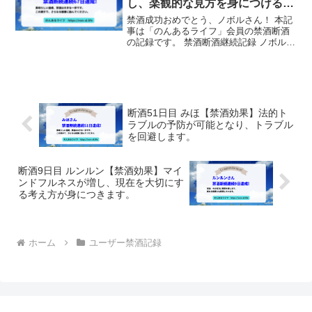
し、楽観的な見方を身につけるこ
とができます。
禁酒成功おめでとう、ノボルさん！ 本記
事は「のんあるライフ」会員の禁酒断酒
の記録です。 禁酒断酒継続記録 ノボルさ
んは、禁酒を67日間継続しました！ サポ
ーターからのメッセージ 素晴らしい達
成、禁酒は大きな一歩です。この調子
で、さらなる健康...
断酒51日目 みほ【禁酒効果】法的ト
ラブルの予防が可能となり、トラブル
を回避します。
断酒9日目 ルンルン【禁酒効果】マイ
ンドフルネスが増し、現在を大切にす
る考え方が身につきます。
ホーム
ユーザー禁酒記録