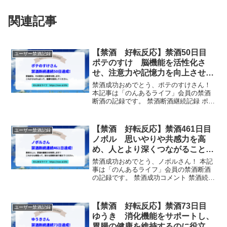
関連記事
【禁酒 好転反応】禁酒50日目
ユーザー禁酒記録
ポテのすけ 脳機能を活性化さ
せ、注意力や記憶力を向上させる
ことができます。
禁酒成功おめでとう、ポテのすけさん！
本記事は「のんあるライフ」会員の禁酒
断酒の記録です。 禁酒断酒継続記録 ポテ
のすけさんは、禁酒を50日間継続しまし
た！ サポーターからのメッセージ 禁酒成
功、その意志には敬意を表します。これ
【禁酒 好転反応】禁酒461日目
ユーザー禁酒記録
からもがんば...
ノボル 思いやりや共感力を高
め、人とより深くつながることが
できます。
禁酒成功おめでとう、ノボルさん！ 本記
事は「のんあるライフ」会員の禁酒断酒
の記録です。 禁酒成功コメント 禁酒続い
てます。 禁酒断酒継続記録 ノボルさん
は、禁酒を461日間継続しました！ サポ
ーターからのメッセージ 素晴らしい、禁
【禁酒 好転反応】禁酒73日目
ユーザー禁酒記録
酒の継続力...
ゆうき 消化機能をサポートし、
胃腸の健康を維持するのに役立ち